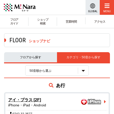
GLOBAL
フロア
ショップ
営業時間
アクセス
ガイド
検索
ショップナビ
フロア
から探す
カテゴリ・50音
から探す
50音順から選ぶ
あ行
アイ・プラス
[
2F
]
iPhone・iPad・Android