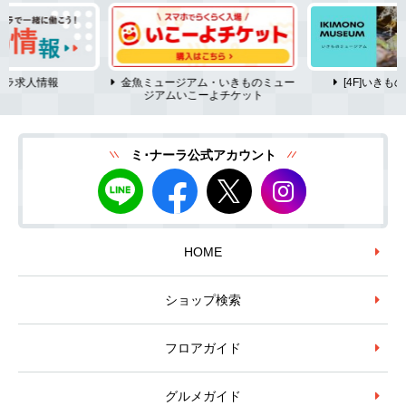
ーラ求人情報
金魚ミュージアム・いきものミュー
[4F]いき
ジアムいこーよチケット
ミ･ナーラ公式アカウント
HOME
ショップ検索
フロアガイド
グルメガイド