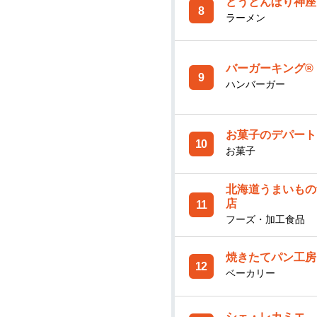
どうとんぼり神座
8
ラーメン
バーガーキング®
9
ハンバーガー
お菓子のデパート
10
お菓子
北海道うまいもの
店
11
フーズ・加工食品
焼きたてパン工房
12
ベーカリー
シェ・レカミエ