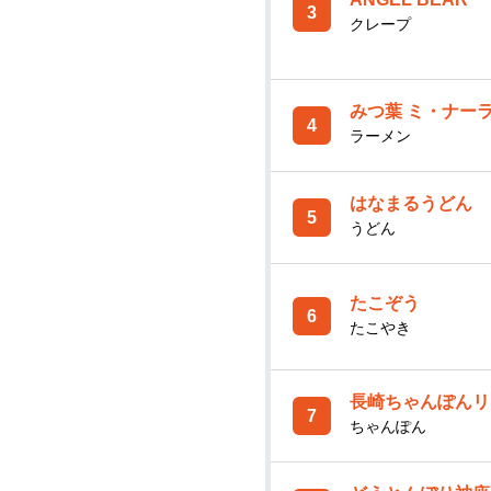
3
クレープ
みつ葉 ミ・ナー
4
ラーメン
はなまるうどん
5
うどん
たこぞう
6
たこやき
長崎ちゃんぽんリ
7
ちゃんぽん