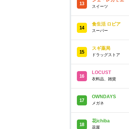
13
スイーツ
食生活 ロピア
14
スーパー
スギ薬局
15
ドラッグストア
LOCUST
16
衣料品、雑貨
OWNDAYS
17
メガネ
花ichiba
18
花屋