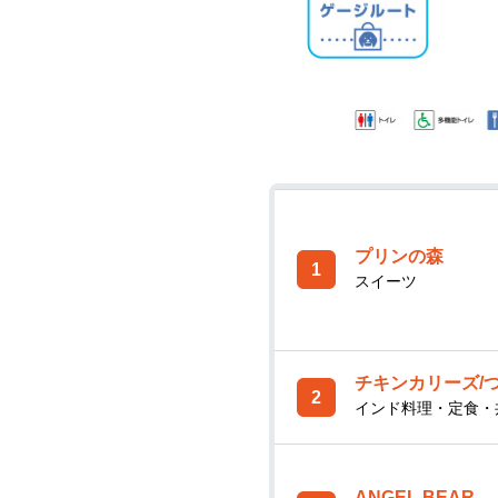
プリンの森
1
スイーツ
チキンカリーズ/
2
インド料理・定食・
ANGEL BEAR