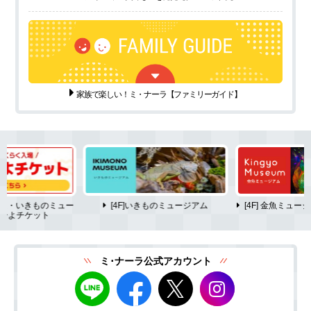
家族で楽しい！ミ・ナーラ
【ファミリーガイド】
ム・いきものミュー
[4F]いきものミュージアム
[4F] 金魚ミュ
ーよチケット
ミ･ナーラ公式アカウント