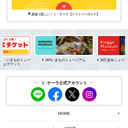
家族で楽しい！ミ・ナーラ
【ファミリーガイド】
ム・いきものミュー
[4F]いきものミュージアム
[4F] 金魚ミュ
ーよチケット
ミ･ナーラ公式アカウント
HOME