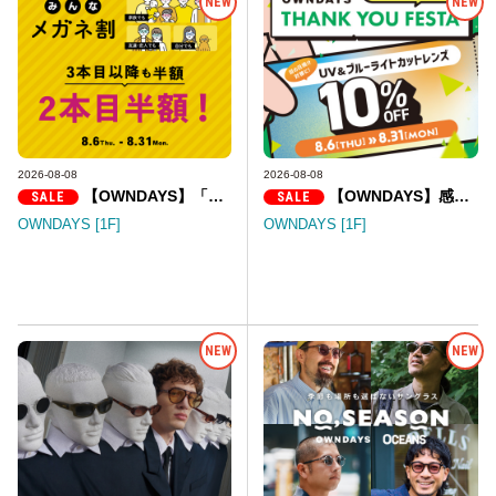
NEW
NEW
2026-08-08
2026-08-08
【OWNDAYS】「みんなメガネ割」スタート!みんなで買うともっとお得に。
【OWNDAYS】感謝を込めて「OWNDAYS THANK YOU FESTA」
SALE
SALE
OWNDAYS [1F]
OWNDAYS [1F]
NEW
NEW