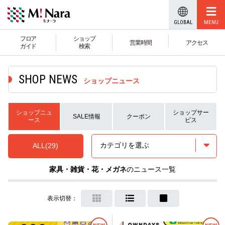
GLOBAL
フロア
ショップ
営業時間
アクセス
ガイド
検索
ショップニュース
ショップニュ
ショップサー
SALE情報
クーポン
ース
ビス
カテゴリを選ぶ
ALL
(29)
家具・雑貨・花・メガネ
のニュース一覧
表示切替：