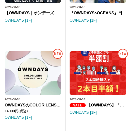
2026-08-08
2026-08-08
【OWNDAYS｜オンデーズ】バルセロナ発のアイウェアブランド「MELLER」
『OWNDAYS×OCEANS』日常を彩る、シーンレスなアイウェアコレクション
OWNDAYS [1F]
OWNDAYS [1F]
NEW
NEW
2026-08-04
2026-08-04
OWNDAYSのCOLOR LENSで夏を彩ろう!
【OWNDAYS】「みんなメガネ割」スタート! 2本同時購入で2本目“半額”!
SALE
+4000円
(税込)
OWNDAYS [1F]
OWNDAYS [1F]