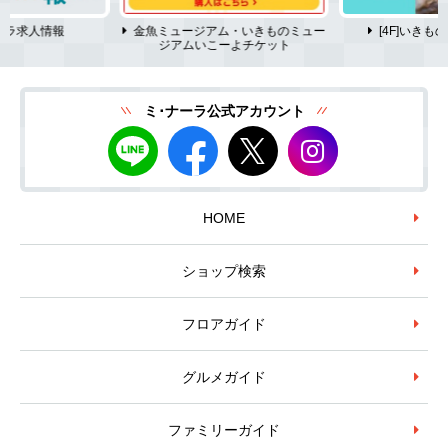
ーラ求人情報
金魚ミュージアム・いきものミュー
[4F]いき
ジアムいこーよチケット
ミ･ナーラ公式アカウント
HOME
ショップ検索
フロアガイド
グルメガイド
ファミリーガイド