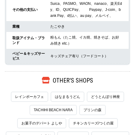
Suica、PASMO、WAON、nanaco、楽天Ed
y、ID、QUICPay、 Paypay、J-coin、b
その他の支払い
ank Pay、d払い、au pay、メルペイ、
たこやき
業種
粉もん（たこ焼、イカ焼、焼きそば、お好
取扱アイテム・ブラ
ンド
み焼き etc.）
ベビー＆キッズサー
キッズチェア有り（フードコート）
ビス
OTHER'S SHOPS
レインボーカフェ
はなまるうどん
どうとんぼり神座
TACHIHI BEACH NARA
プリンの森
お菓子のデパート よしや
チキンカリーズ/つくの屋