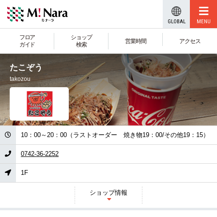
GLOBAL
フロア
ショップ
営業時間
アクセス
ガイド
検索
たこぞう
takozou
0742-36-2252
1F
ショップ
情報