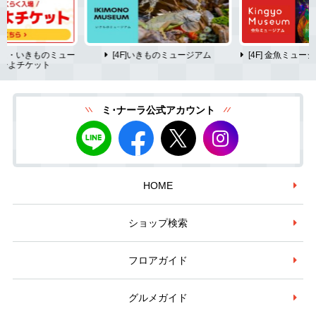
ム・いきものミュー
[4F]いきものミュージアム
[4F] 金魚ミュ
ーよチケット
ミ･ナーラ公式アカウント
HOME
ショップ検索
フロアガイド
グルメガイド