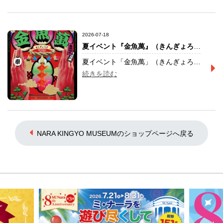
2026-07-18
夏イベント『金魚萬』（きんぎょろず）
夏イベント「金魚萬」（きんぎょろず） 開催期間：2026年7月18日（土）〜10月31日（土） 金魚の神社をテーマにした企画展示と、参加型コンテンツを開催いたします。 ネオンが灯る鳥居、朱に染まる小路、光に照らされた円柱水槽を金魚たちが泳ぐ、幻想的な空間が館内に広がります。 受付で好きな金魚のお面とデコパーツを選び、貼るだけで自分だけのオリジナル金魚お面が完成します。 お面を見につけて金魚に変身したら、館内へ。 「開運厄除」「健康祈願」「良縁和合」「金運招福」の４つのご利益スポットを巡ってご朱印を集め、最後に受付で「大願成就」の御朱印を受け取れば、五つのご利益が成就します。 ゴールでは、どれが当たるかお楽しみのノベルティもプレゼント。
続きを読む
NARA KINGYO MUSEUMのショップページへ戻る