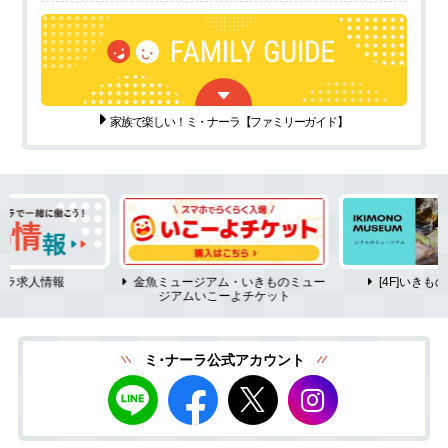
家族で楽しい！ミ・ナーラ
【ファミリーガイド】
ーラ求人情報
金魚ミュージアム・いきものミュー
[4F]いき
ジアムいこーよチケット
ミ･ナーラ公式アカウント