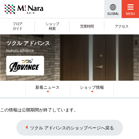
GLOBAL
フロア
ショップ
営業時間
アクセス
ガイド
検索
ツクル アドバンス
tsukuru advance
新着
ニュース
ショップ
情報
この情報は公開期間が終了しています。
ツクル アドバンスのショップページへ戻る