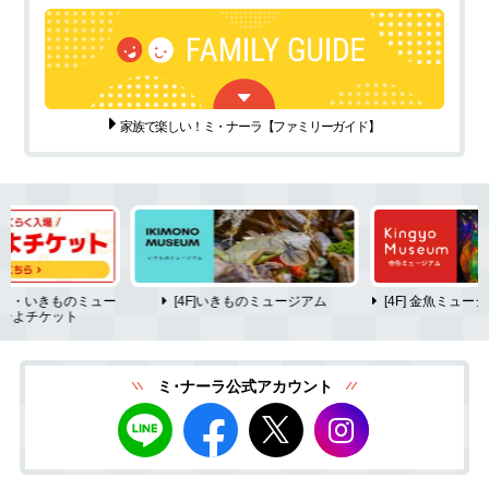
家族で楽しい！ミ・ナーラ
【ファミリーガイド】
ム・いきものミュー
[4F]いきものミュージアム
[4F] 金魚ミュ
ーよチケット
ミ･ナーラ公式アカウント