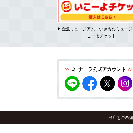
ーラ求人情報
金魚ミュージアム・いきものミュージ
こーよチケット
ミ･ナーラ公式アカウント
出店をご希