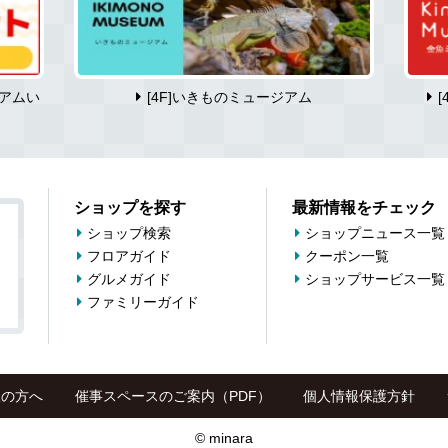
アムい
[4F]いきものミュージアム
ショップを探す
最新情報をチェック
ショップ検索
ショップニュース一覧
フロアガイド
クーポン一覧
グルメガイド
ショップサービス一覧
ファミリーガイド
望の方へ
催事スペースのご案内（PDF）
個人情報保護方針
© minara