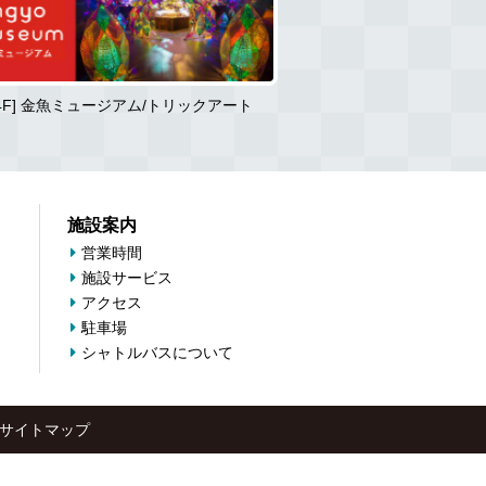
[4F] 金魚ミュージアム/トリックアート
ミ・ナー
施設案内
営業時間
施設サービス
アクセス
駐車場
シャトルバスについて
サイトマップ