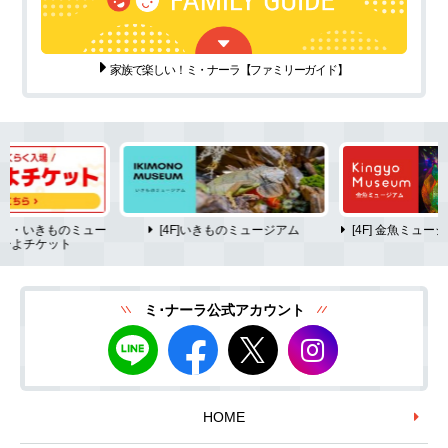
家族で楽しい！ミ・ナーラ
【ファミリーガイド】
ム・いきものミュー
[4F]いきものミュージアム
[4F] 金魚ミュ
ーよチケット
ミ･ナーラ公式アカウント
HOME