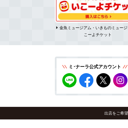
ーラ求人情報
金魚ミュージアム・いきものミュージ
こーよチケット
ミ･ナーラ公式アカウント
出店をご希