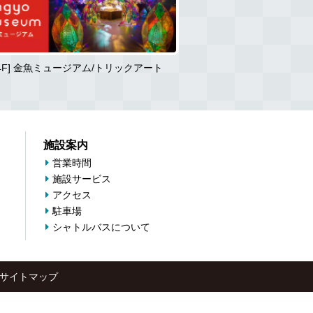
[4F] 金魚ミュージアム/トリックアート
ミ・ナー
施設案内
営業時間
施設サービス
アクセス
駐車場
シャトルバスについて
サイトマップ