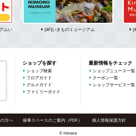
アムい
[4F]いきものミュージアム
ショップを探す
最新情報をチェック
ショップ検索
ショップニュース一覧
フロアガイド
クーポン一覧
グルメガイド
ショップサービス一覧
ファミリーガイド
望の方へ
催事スペースのご案内（PDF）
個人情報保護方針
© minara