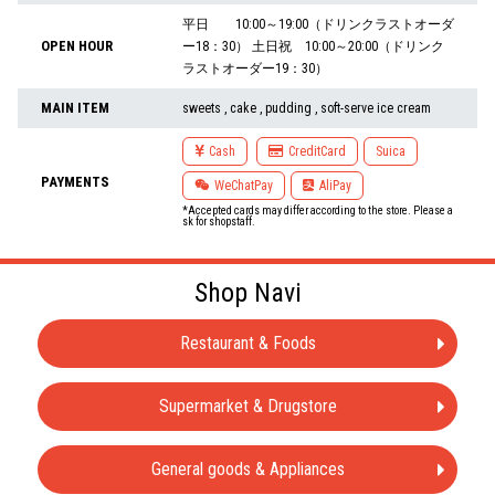
平日 10:00～19:00（ドリンクラストオーダ
OPEN HOUR
ー18：30） 土日祝 10:00～20:00（ドリンク
ラストオーダー19：30）
MAIN ITEM
sweets , cake , pudding , soft-serve ice cream
Cash
CreditCard
Suica
PAYMENTS
WeChatPay
AliPay
*Accepted cards may differ according to the store. Please a
sk for shopstaff.
Shop Navi
Restaurant & Foods
Supermarket & Drugstore
General goods & Appliances