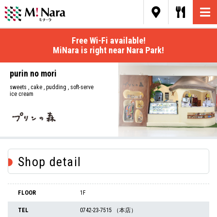
Free Wi-Fi available!
MiNara is right near Nara Park!
purin no mori
sweets , cake , pudding , soft-serve
ice cream
Shop detail
FLOOR
1F
TEL
0742-23-7515 （本店）